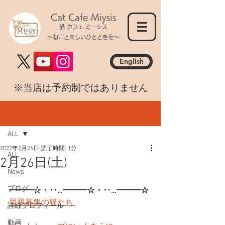
Cat Cafe Miysis
猫 カフェ ミーシス
～ねこと楽しいひとときを～
English
​※当店は予約制ではありません
記事
ALL
2022年2月26日
読了時間: 1分
ALL
2月26日(土)
News
ブログ
━━━☆・‥…━━━☆・‥…━━━☆
里親募集の猫たち 
詳細プロフィール
動画