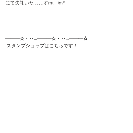
にて失礼いたしますm(__)m®
━━━☆・‥…━━━☆・‥…━━━☆
 スタンプショップはこちらです！
第一弾
第二弾
━━━☆・‥…━━━☆・‥…━━━☆
CatCafe Miysis 
mail: 
catcafemiysis@gmail.com
Web: 
http://www.cat-miysis.com/
Twitter: 
http://twitter.com/cat_miysis
━━━☆・‥…━━━☆・‥…━━━☆
ブログ