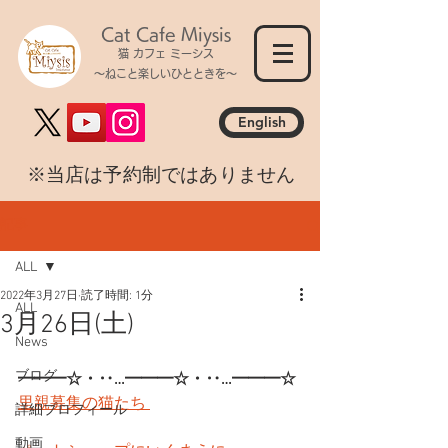
Cat Cafe Miysis
猫 カフェ ミーシス
～ねこと楽しいひとときを～
English
​※当店は予約制ではありません
記事
ALL
2022年3月27日
読了時間: 1分
ALL
3月26日(土)
News
ブログ
━━━☆・‥…━━━☆・‥…━━━☆
里親募集の猫たち 
詳細プロフィール
動画