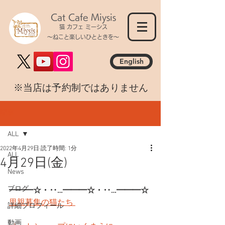
Cat Cafe Miysis
猫 カフェ ミーシス
～ねこと楽しいひとときを～
English
​※当店は予約制ではありません
記事
ALL
2022年4月29日
読了時間: 1分
ALL
4月29日(金)
News
ブログ
━━━☆・‥…━━━☆・‥…━━━☆
里親募集の猫たち 
詳細プロフィール
動画