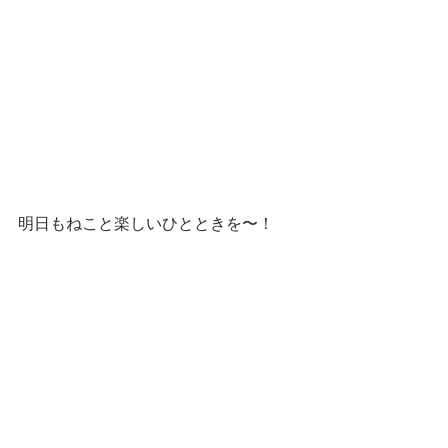
明日もねこと楽しいひとときを〜！
━━━☆・‥…━━━☆・‥…━
 スタンプショップはこちらです！
第一弾
第二弾