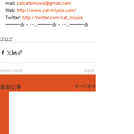
mail: 
catcafemiysis@gmail.com
Web: 
http://www.cat-miysis.com/
Twitter: 
http://twitter.com/cat_miysis
━━━☆・‥…━━━☆・‥…━━━☆
ブログ
すべて表示
最新記事