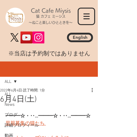
Cat Cafe Miysis
猫 カフェ ミーシス
～ねこと楽しいひとときを～
English
​※当店は予約制ではありません
記事
ALL
2022年6月4日
読了時間: 1分
ALL
6月4日(土)
News
ブログ
━━━☆・‥…━━━☆・‥…━━━☆
里親募集の猫たち 
詳細プロフィール
動画