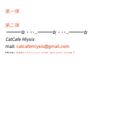
第一弾
第二弾
━━━☆・‥…━━━☆・‥…━━━☆
CatCafe Miysis 
mail: 
catcafemiysis@gmail.com
Web: 
http://www.cat-miysis.com/
Twitter: 
http://twitter.com/cat_miysis
━━━☆・‥…━━━☆・‥…━━━☆
ブログ
すべて表示
最新記事