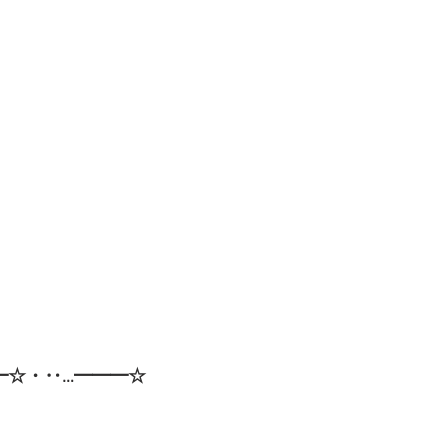
━☆・‥…━━━☆