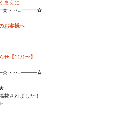
くまえに
━☆・‥…━━━☆
のお客様へ
せ【11/1〜】
━☆・‥…━━━☆
★
掲載されました！
✨