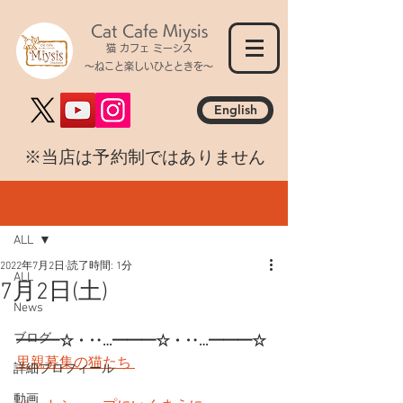
Cat Cafe Miysis
猫 カフェ ミーシス
～ねこと楽しいひとときを～
English
​※当店は予約制ではありません
記事
ALL
2022年7月2日
読了時間: 1分
ALL
7月2日(土)
News
ブログ
━━━☆・‥…━━━☆・‥…━━━☆
里親募集の猫たち 
詳細プロフィール
動画