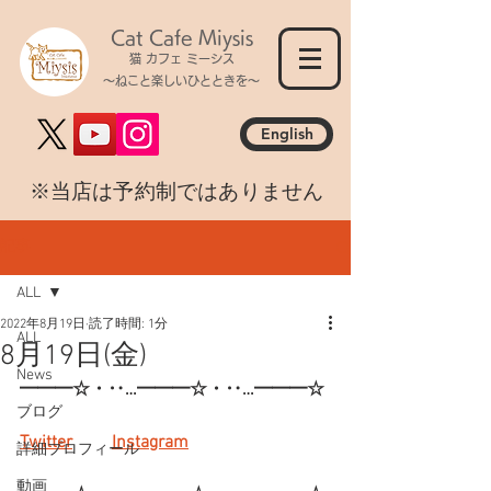
Cat Cafe Miysis
猫 カフェ ミーシス
～ねこと楽しいひとときを～
English
​※当店は予約制ではありません
記事
ALL
2022年8月19日
読了時間: 1分
ALL
8月19日(金)
News
━━━☆・‥…━━━☆・‥…━━━☆
ブログ
Twitter
Instagram
詳細プロフィール
動画