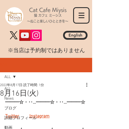
Cat Cafe Miysis
猫 カフェ ミーシス
～ねこと楽しいひとときを～
English
​※当店は予約制ではありません
記事
ALL
2022年8月17日
読了時間: 1分
ALL
8月16日(火)
News
━━━☆・‥…━━━☆・‥…━━━☆
ブログ
Twitter
Instagram
詳細プロフィール
動画