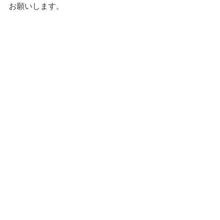
お願いします。
━━━☆・‥…━━━☆・‥…━━━☆
Cat Cafe Miysis Ryuta
━━━☆・‥…━━━☆・‥…━━━☆
ブログ
すべて表示
最新記事