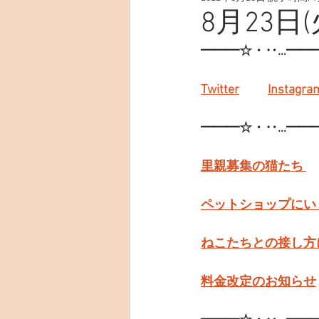
8月23日(
━━━☆・‥…━━
Twitter
Instagra
━━━☆・‥…━━
里親募集の猫たち 
ペットショップにい
ねこたちとの接し方
料金改定のお知らせ