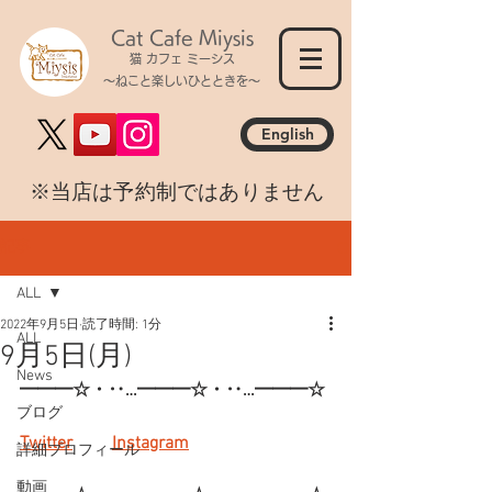
Cat Cafe Miysis
猫 カフェ ミーシス
～ねこと楽しいひとときを～
English
​※当店は予約制ではありません
記事
ALL
2022年9月5日
読了時間: 1分
ALL
9月5日(月)
News
━━━☆・‥…━━━☆・‥…━━━☆
ブログ
Twitter
Instagram
詳細プロフィール
動画