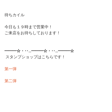
待ちカイル
今日も１９時まで営業中！
ご来店をお待ちしております！
━━━☆・‥…━━━☆・‥…━━━☆
 スタンプショップはこちらです！
第一弾
第二弾
━━━☆・‥…━━━☆・‥…━━━☆
CatCafe Miysis 
mail: 
catcafemiysis@gmail.com
Web: 
http://www.cat-miysis.com/
Twitter: 
http://twitter.com/cat_miysis