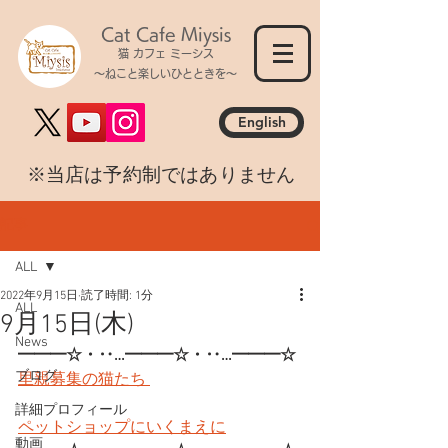
Cat Cafe Miysis
猫 カフェ ミーシス
～ねこと楽しいひとときを～
English
​※当店は予約制ではありません
記事
ALL
2022年9月15日
読了時間: 1分
ALL
9月15日(木)
News
━━━☆・‥…━━━☆・‥…━━━☆
ブログ
里親募集の猫たち 
詳細プロフィール
ペットショップにいくまえに
動画