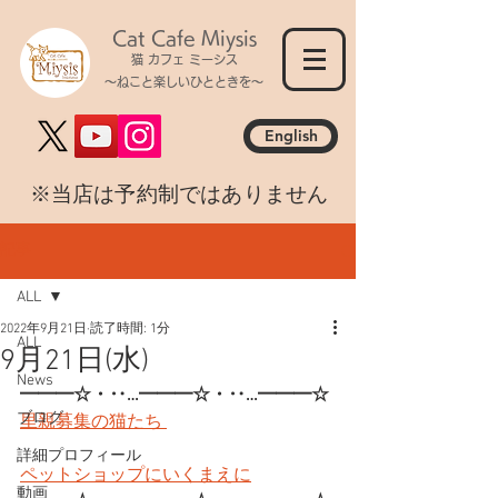
Cat Cafe Miysis
猫 カフェ ミーシス
～ねこと楽しいひとときを～
English
​※当店は予約制ではありません
記事
ALL
2022年9月21日
読了時間: 1分
ALL
9月21日(水)
News
━━━☆・‥…━━━☆・‥…━━━☆
ブログ
里親募集の猫たち 
詳細プロフィール
ペットショップにいくまえに
動画