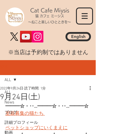
Cat Cafe Miysis
猫 カフェ ミーシス
～ねこと楽しいひとときを～
English
​※当店は予約制ではありません
記事
ALL
2022年9月24日
読了時間: 1分
ALL
9月24日(土)
News
━━━☆・‥…━━━☆・‥…━━━☆
ブログ
里親募集の猫たち 
詳細プロフィール
ペットショップにいくまえに
動画