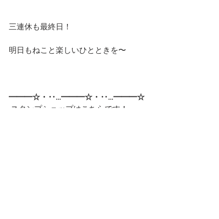
三連休も最終日！
明日もねこと楽しいひとときを〜
━━━☆・‥…━━━☆・‥…━━━☆
 スタンプショップはこちらです！
第一弾
第二弾
━━━☆・‥…━━━☆・‥…━━━☆
CatCafe Miysis 
mail: 
catcafemiysis@gmail.com
Web: 
http://www.cat-miysis.com/
Twitter: 
http://twitter.com/cat_miysis