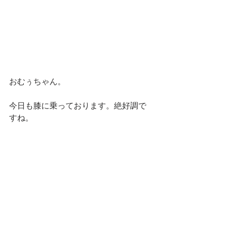
おむぅちゃん。
今日も膝に乗っております。絶好調で
すね。