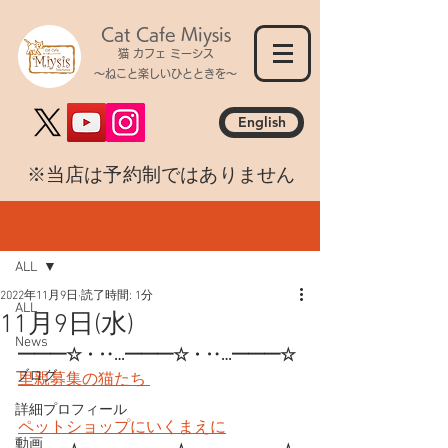
Cat Cafe Miysis
猫 カフェ ミーシス
～ねこと楽しいひとときを～
English
​※当店は予約制ではありません
記事
ALL
2022年11月9日
読了時間: 1分
ALL
11月9日(水)
News
━━━☆・‥…━━━☆・‥…━━━☆
ブログ
里親募集の猫たち 
詳細プロフィール
ペットショップにいくまえに
動画