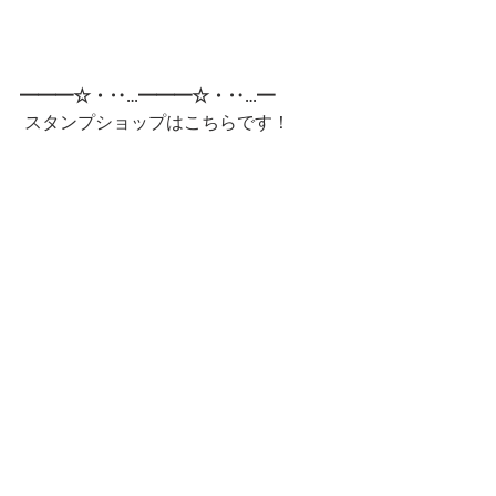
━━━☆・‥…━━━☆・‥…━
 スタンプショップはこちらです！
第一弾
第二弾
━━━☆・‥…━━━☆・‥…━━━☆
CatCafe Miysis 
mail: 
catcafemiysis@gmail.com
Web: 
http://www.cat-miysis.com/
Twitter: 
http://twitter.com/cat_miysis
━━━☆・‥…━━━☆・‥…━━━☆
ブログ