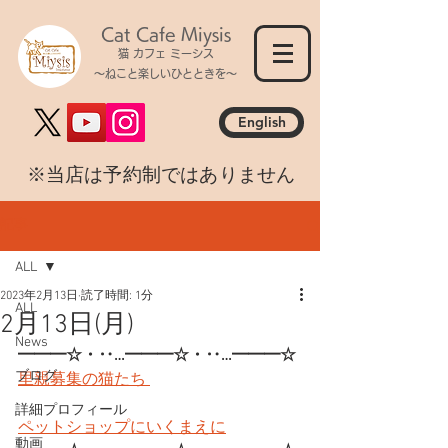
Cat Cafe Miysis
猫 カフェ ミーシス
～ねこと楽しいひとときを～
English
​※当店は予約制ではありません
記事
ALL
2023年2月13日
読了時間: 1分
ALL
2月13日(月)
News
━━━☆・‥…━━━☆・‥…━━━☆
ブログ
里親募集の猫たち 
詳細プロフィール
ペットショップにいくまえに
動画