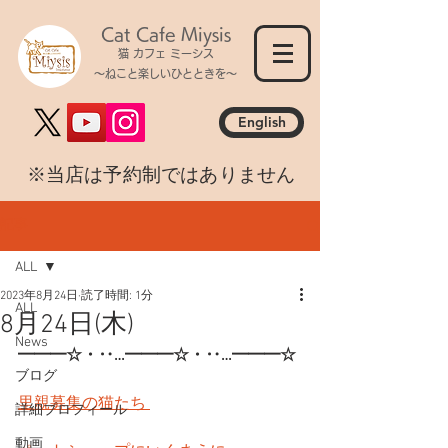
Cat Cafe Miysis
猫 カフェ ミーシス
～ねこと楽しいひとときを～
English
​※当店は予約制ではありません
記事
ALL
2023年8月24日
読了時間: 1分
ALL
8月24日(木)
News
━━━☆・‥…━━━☆・‥…━━━☆
ブログ
里親募集の猫たち 
詳細プロフィール
動画