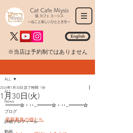
Cat Cafe Miysis
猫 カフェ ミーシス
～ねこと楽しいひとときを～
English
​※当店は予約制ではありません
記事
ALL
2024年1月30日
読了時間: 1分
ALL
1月30日(火)
News
━━━☆・‥…━━━☆・‥…━━━☆
ブログ
里親募集の猫たち 
詳細プロフィール
動画