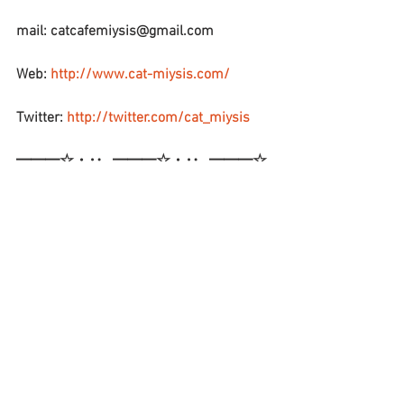
mail: catcafemiysis@gmail.com
Web: 
http://www.cat-miysis.com/
Twitter: 
http://twitter.com/cat_miysis
━━━☆・‥…━━━☆・‥…━━━☆
ブログ
すべて表示
最新記事