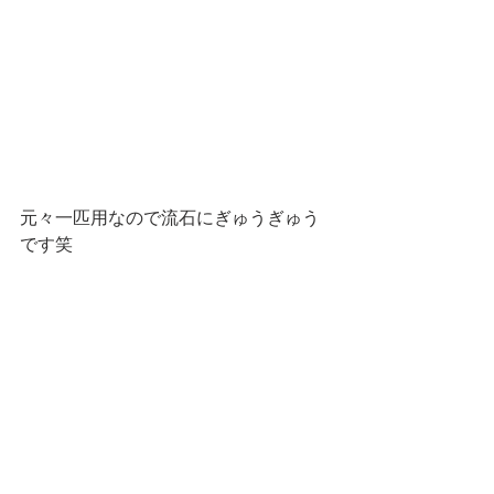
元々一匹用なので流石にぎゅうぎゅう
です笑