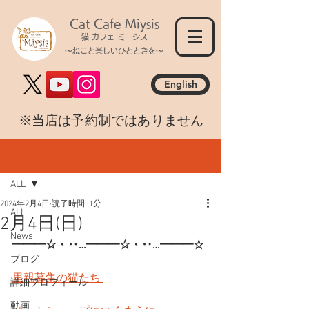
Cat Cafe Miysis
猫 カフェ ミーシス
～ねこと楽しいひとときを～
English
​※当店は予約制ではありません
記事
ALL
2024年2月4日
読了時間: 1分
ALL
2月4日(日)
News
━━━☆・‥…━━━☆・‥…━━━☆
ブログ
里親募集の猫たち 
詳細プロフィール
動画