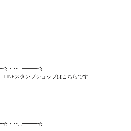
━☆・‥…━━━☆
　LINEスタンプショップはこちらです！
━☆・‥…━━━☆