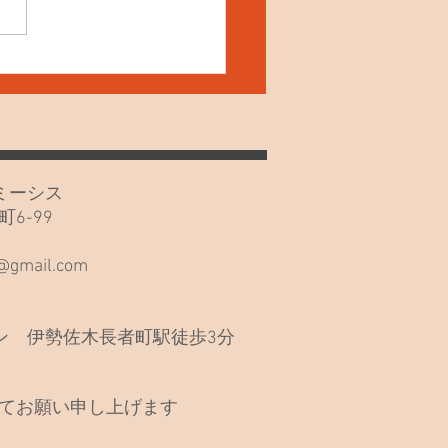
4日(土) ねこの夜鳴き！
カフェミーシス
6-99
階
s@gmail.com
 伊勢佐木長者町駅徒歩3分
てお願い申し上げます