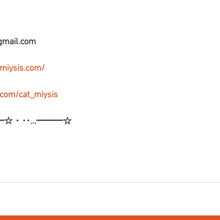
gmail.com
-miysis.com/
r.com/cat_miysis
━☆・‥…━━━☆