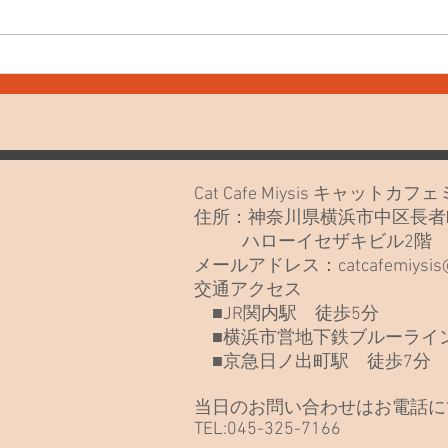
7月
7月20日(月)久しぶりでごめん
なさい🙏
Cat Cafe Miysis キャット
住所：神奈川県横浜市中区長者町
ハローイセザキビル2
メールアドレス：
catcafemiysi
交通アクセス
■JR関内駅 徒歩5分
■横浜市営地下鉄ブルーライン
■京急日ノ出町駅 徒歩7分
当日のお問い合わせはお電話に
TEL:045-325-7166