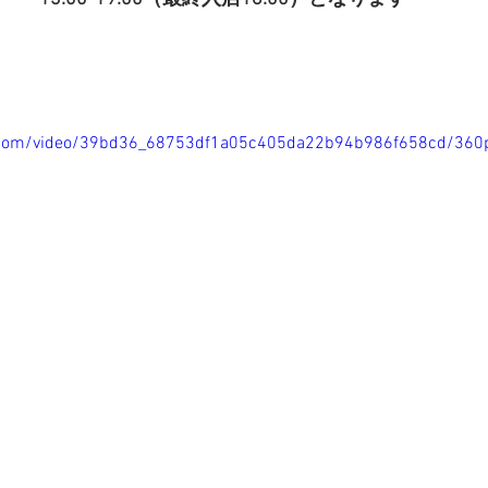
tic.com/video/39bd36_68753df1a05c405da22b94b986f658cd/360