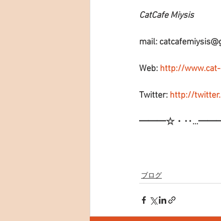
CatCafe Miysis 
mail: catcafemiysis@
Web: 
http://www.cat
Twitter: 
http://twitte
━━━☆・‥…━━
ブログ