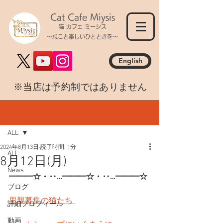
Cat Cafe Miysis
猫 カフェ ミーシス
～ねこと楽しいひとときを～
English
​※当店は予約制ではありません
記事
ALL
2024年8月13日
読了時間: 1分
ALL
8月12日(月)
News
━━━☆・‥…━━━☆・‥…━━━☆
ブログ
里親募集の猫たち 
詳細プロフィール
動画