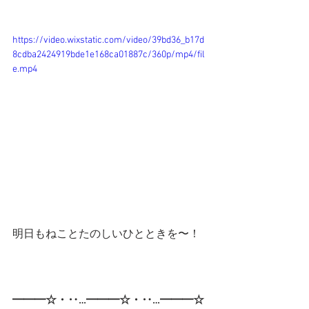
https://video.wixstatic.com/video/39bd36_b17d
8cdba2424919bde1e168ca01887c/360p/mp4/fil
e.mp4
明日もねことたのしいひとときを〜！
━━━☆・‥…━━━☆・‥…━━━☆