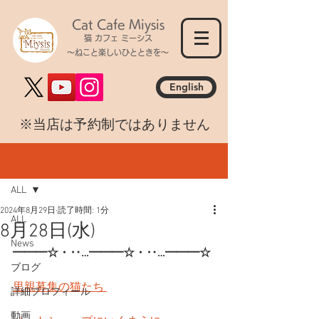
Cat Cafe Miysis
猫 カフェ ミーシス
～ねこと楽しいひとときを～
English
​※当店は予約制ではありません
記事
ALL
2024年8月29日
読了時間: 1分
ALL
8月28日(水)
News
━━━☆・‥…━━━☆・‥…━━━☆
ブログ
里親募集の猫たち 
詳細プロフィール
動画