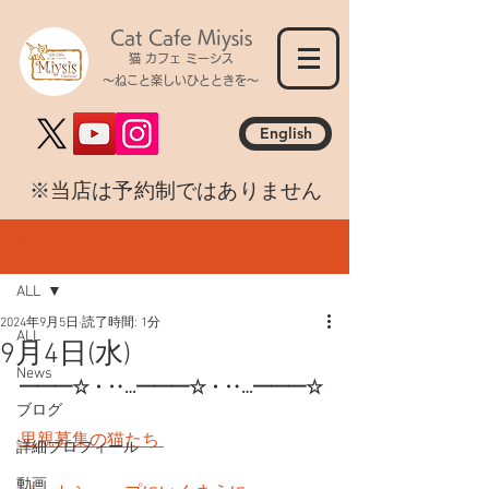
Cat Cafe Miysis
猫 カフェ ミーシス
～ねこと楽しいひとときを～
English
​※当店は予約制ではありません
記事
ALL
2024年9月5日
読了時間: 1分
ALL
9月4日(水)
News
━━━☆・‥…━━━☆・‥…━━━☆
ブログ
里親募集の猫たち 
詳細プロフィール
動画