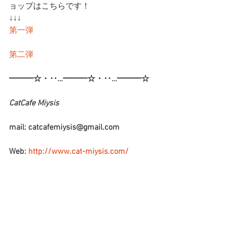
ョップはこちらです！
↓↓↓
第一弾
第二弾
━━━☆・‥…━━━☆・‥…━━━☆
CatCafe Miysis 
mail: catcafemiysis@gmail.com
Web: 
http://www.cat-miysis.com/
Twitter: 
http://twitter.com/cat_miysis
━━━☆・‥…━━━☆・‥…━━━☆