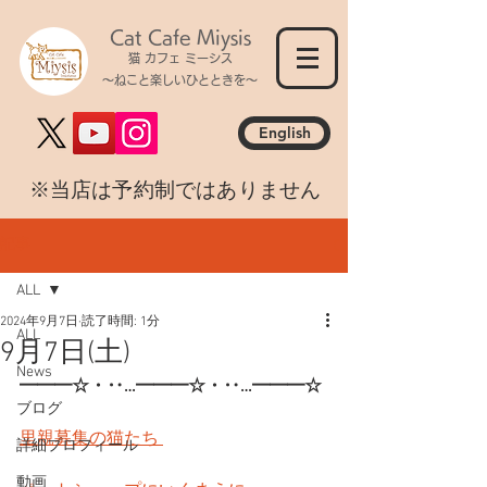
Cat Cafe Miysis
猫 カフェ ミーシス
～ねこと楽しいひとときを～
English
​※当店は予約制ではありません
記事
ALL
2024年9月7日
読了時間: 1分
ALL
9月7日(土)
News
━━━☆・‥…━━━☆・‥…━━━☆
ブログ
里親募集の猫たち 
詳細プロフィール
動画