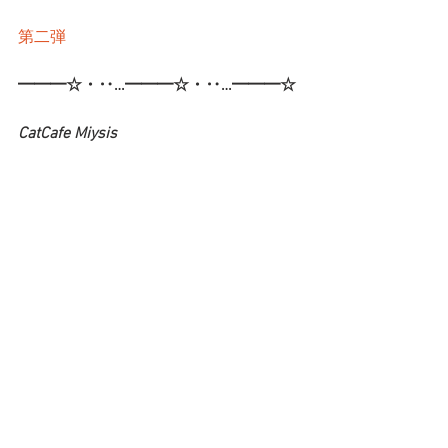
第二弾
━━━☆・‥…━━━☆・‥…━━━☆
CatCafe Miysis 
mail: catcafemiysis@gmail.com
Web: 
http://www.cat-miysis.com/
Twitter: 
http://twitter.com/cat_miysis
━━━☆・‥…━━━☆・‥…━━━☆
ブログ