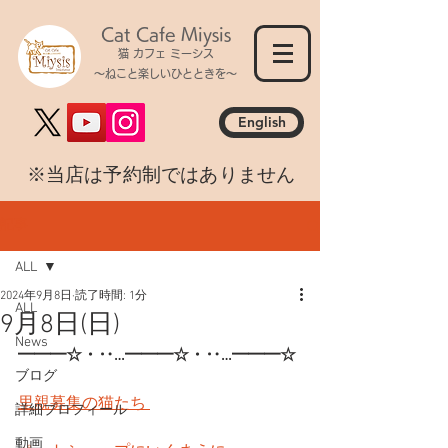
Cat Cafe Miysis
猫 カフェ ミーシス
～ねこと楽しいひとときを～
English
​※当店は予約制ではありません
記事
ALL
2024年9月8日
読了時間: 1分
ALL
9月8日(日)
News
━━━☆・‥…━━━☆・‥…━━━☆
ブログ
里親募集の猫たち 
詳細プロフィール
動画