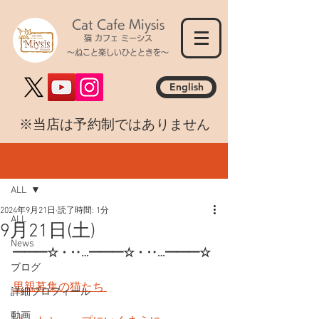
Cat Cafe Miysis
猫 カフェ ミーシス
～ねこと楽しいひとときを～
English
​※当店は予約制ではありません
記事
ALL
2024年9月21日
読了時間: 1分
ALL
9月21日(土)
News
━━━☆・‥…━━━☆・‥…━━━☆
ブログ
里親募集の猫たち 
詳細プロフィール
動画