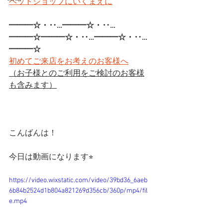
ペットショップにいくまえに
━━━☆・‥…━━━☆・‥…
━━━☆━━━☆・‥…━━━☆・‥…
━━━☆ 
初めてご来店をお考えのお客様へ
（お子様とのご利用をご検討のお客様
も含みます）
こんばんは！
今日は動画になります⭐︎
https://video.wixstatic.com/video/39bd36_6aeb
6b84b2524d1b804a821269d356cb/360p/mp4/fil
e.mp4