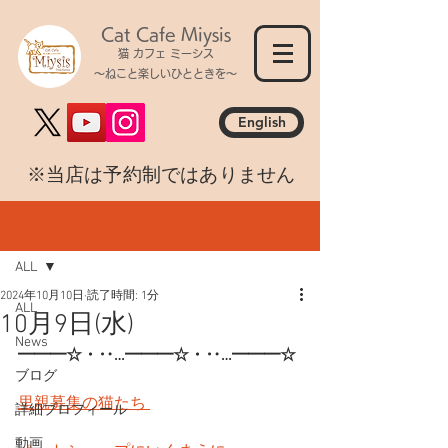
Cat Cafe Miysis
猫 カフェ ミーシス
～ねこと楽しいひとときを～
English
​※当店は予約制ではありません
記事
ALL
2024年10月10日
読了時間: 1分
ALL
10月9日(水)
News
━━━☆・‥…━━━☆・‥…━━━☆
ブログ
里親募集の猫たち 
詳細プロフィール
動画