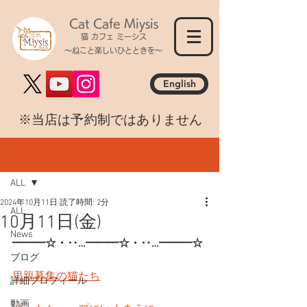
Cat Cafe Miysis
猫 カフェ ミーシス
～ねこと楽しいひとときを～
English
​※当店は予約制ではありません
記事
ALL
2024年10月11日
読了時間: 2分
ALL
10月11日(金)
News
━━━☆・‥…━━━☆・‥…━━━☆
ブログ
里親募集の猫たち
詳細プロフィール
動画