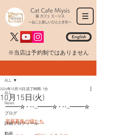
Cat Cafe Miysis
猫 カフェ ミーシス
～ねこと楽しいひとときを～
English
​※当店は予約制ではありません
記事
ALL
2024年10月15日
読了時間: 1分
ALL
10月15日(火)
News
━━━☆・‥…━━━☆・‥…━━━☆
ブログ
里親募集の猫たち
詳細プロフィール
動画