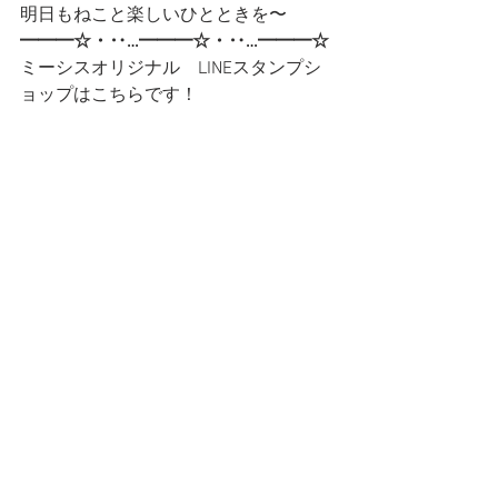
明日もねこと楽しいひとときを〜
━━━☆・‥…━━━☆・‥…━━━☆
ミーシスオリジナル　LINEスタンプシ
ョップはこちらです！
↓↓↓
第一弾
第二弾
━━━☆・‥…━━━☆・‥…━━━☆
CatCafe Miysis
mail: 
catcafemiysis@gmail.com
Web: 
http://www.cat-miysis.com/
Twitter: 
http://twitter.com/cat_miysis