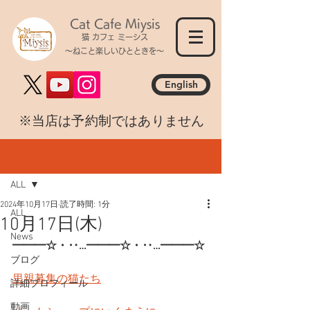
Cat Cafe Miysis
猫 カフェ ミーシス
～ねこと楽しいひとときを～
English
​※当店は予約制ではありません
記事
ALL
2024年10月17日
読了時間: 1分
ALL
10月17日(木)
News
━━━☆・‥…━━━☆・‥…━━━☆
ブログ
里親募集の猫たち
詳細プロフィール
動画