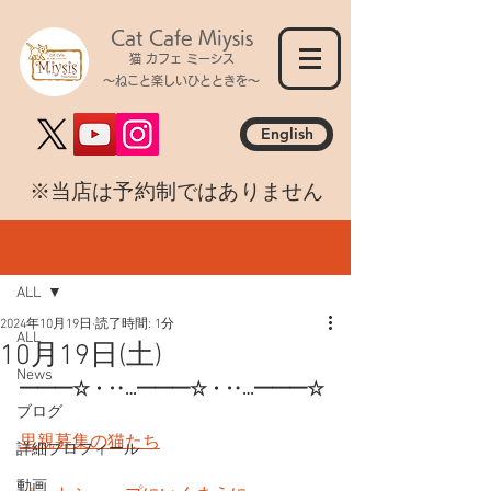
Cat Cafe Miysis
猫 カフェ ミーシス
～ねこと楽しいひとときを～
English
​※当店は予約制ではありません
記事
ALL
2024年10月19日
読了時間: 1分
ALL
10月19日(土)
News
━━━☆・‥…━━━☆・‥…━━━☆
ブログ
里親募集の猫たち
詳細プロフィール
動画