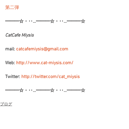
第二弾
━━━☆・‥…━━━☆・‥…━━━☆
CatCafe Miysis
mail: 
catcafemiysis@gmail.com
Web: 
http://www.cat-miysis.com/
Twitter: 
http://twitter.com/cat_miysis
━━━☆・‥…━━━☆・‥…━━━☆
ブログ