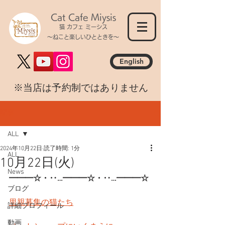
Cat Cafe Miysis
猫 カフェ ミーシス
～ねこと楽しいひとときを～
English
​※当店は予約制ではありません
記事
ALL
2024年10月22日
読了時間: 1分
ALL
10月22日(火)
News
━━━☆・‥…━━━☆・‥…━━━☆
ブログ
里親募集の猫たち
詳細プロフィール
動画