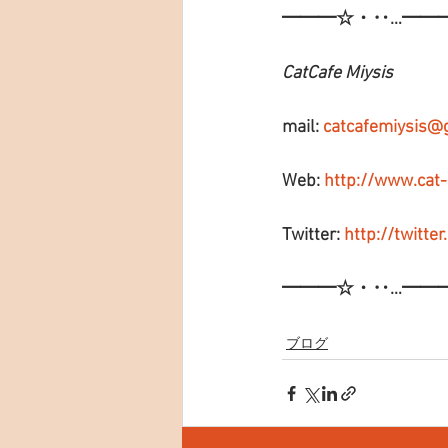
━━━☆・‥…━━
CatCafe Miysis
mail: 
catcafemiysis@
Web: 
http://www.cat
Twitter: 
http://twitte
━━━☆・‥…━━
ブログ