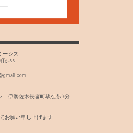
4日(土) ねこの夜鳴き！
カフェミーシス
6-99
階
s@gmail.com
 伊勢佐木長者町駅徒歩3分
てお願い申し上げます