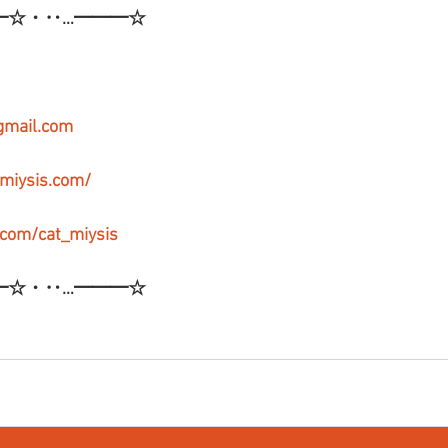
━☆・‥…━━━☆
gmail.com
-miysis.com/
r.com/cat_miysis
━☆・‥…━━━☆