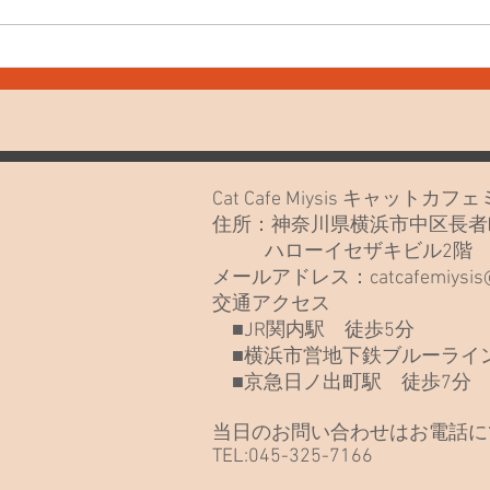
7月
7月20日(月)久しぶりでごめん
なさい🙏
Cat Cafe Miysis キャット
住所：神奈川県横浜市中区長者町
ハローイセザキビル2
メールアドレス：
catcafemiysi
交通アクセス
■JR関内駅 徒歩5分
■横浜市営地下鉄ブルーライン
■京急日ノ出町駅 徒歩7分
当日のお問い合わせはお電話に
TEL:045-325-7166