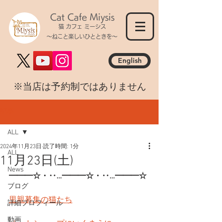
Cat Cafe Miysis
猫 カフェ ミーシス
～ねこと楽しいひとときを～
English
​※当店は予約制ではありません
記事
ALL
2024年11月23日
読了時間: 1分
ALL
11月23日(土)
News
━━━☆・‥…━━━☆・‥…━━━☆
ブログ
里親募集の猫たち
詳細プロフィール
動画