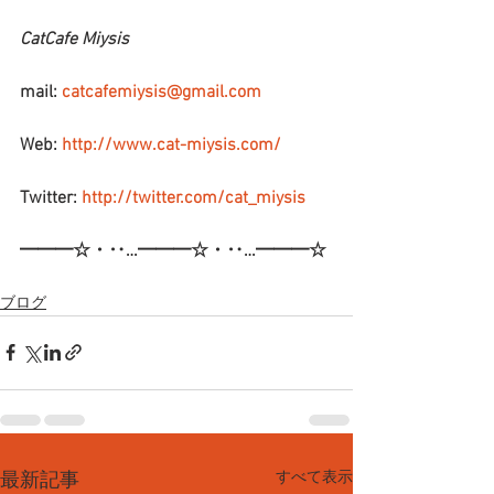
CatCafe Miysis
mail: 
catcafemiysis@gmail.com
Web: 
http://www.cat-miysis.com/
Twitter: 
http://twitter.com/cat_miysis
━━━☆・‥…━━━☆・‥…━━━☆
ブログ
すべて表示
最新記事