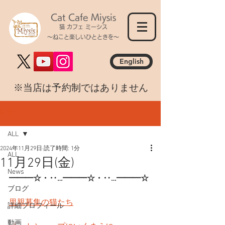
Cat Cafe Miysis
猫 カフェ ミーシス
～ねこと楽しいひとときを～
English
​※当店は予約制ではありません
記事
ALL
2024年11月29日
読了時間: 1分
ALL
11月29日(金)
News
━━━☆・‥…━━━☆・‥…━━━☆
ブログ
里親募集の猫たち
詳細プロフィール
動画