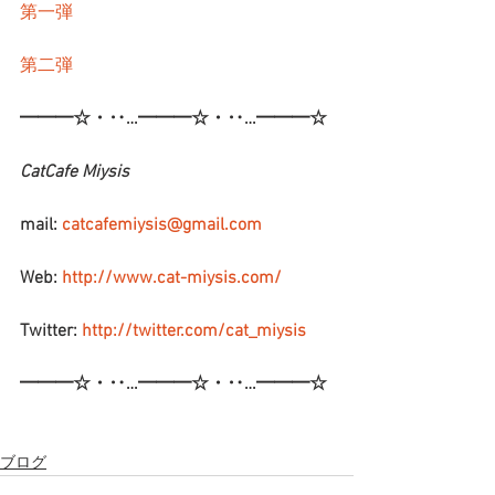
第一弾
第二弾
━━━☆・‥…━━━☆・‥…━━━☆
CatCafe Miysis
mail: 
catcafemiysis@gmail.com
Web: 
http://www.cat-miysis.com/
Twitter: 
http://twitter.com/cat_miysis
━━━☆・‥…━━━☆・‥…━━━☆
ブログ