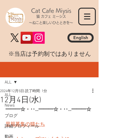
Cat Cafe Miysis
猫 カフェ ミーシス
～ねこと楽しいひとときを～
English
​※当店は予約制ではありません
記事
ALL
2024年12月5日
読了時間: 1分
ALL
12月4日(水)
News
━━━☆・‥…━━━☆・‥…━━━☆
ブログ
里親募集の猫たち
詳細プロフィール
動画