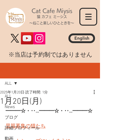
Cat Cafe Miysis
猫 カフェ ミーシス
～ねこと楽しいひとときを～
English
​※当店は予約制ではありません
記事
ALL
2025年1月20日
読了時間: 1分
ALL
1月20日(月)
News
━━━☆・‥…━━━☆・‥…━━━☆
ブログ
里親募集の猫たち
詳細プロフィール
動画