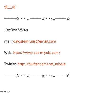
第二弾
━━━☆・‥…━━━☆・‥…━━━☆
CatCafe Miysis
mail: 
catcafemiysis@gmail.com
Web: 
http://www.cat-miysis.com/
Twitter: 
http://twitter.com/cat_miysis
━━━☆・‥…━━━☆・‥…━━━☆
ブログ