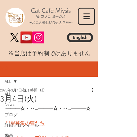
Cat Cafe Miysis
猫 カフェ ミーシス
～ねこと楽しいひとときを～
English
​※当店は予約制ではありません
記事
ALL
2025年3月4日
読了時間: 1分
ALL
3月4日(火)
News
━━━☆・‥…━━━☆・‥…━━━☆
ブログ
里親募集の猫たち
詳細プロフィール
動画