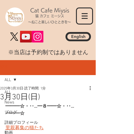
Cat Cafe Miysis
猫 カフェ ミーシス
～ねこと楽しいひとときを～
English
​※当店は予約制ではありません
記事
ALL
2025年3月30日
読了時間: 1分
ALL
3月30日(日)
News
━━━☆・‥…━８━━☆・‥…
ブログ
━━━☆
詳細プロフィール
里親募集の猫たち
動画