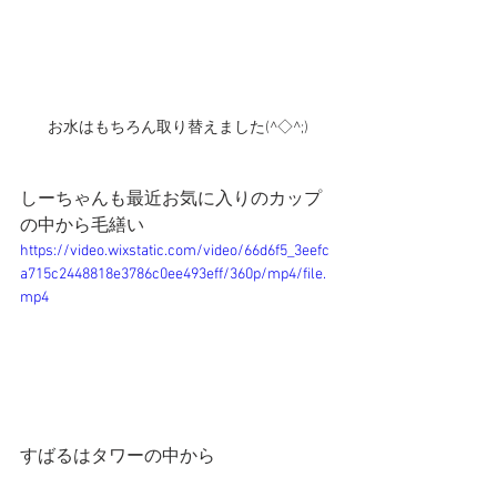
お水はもちろん取り替えました(^◇^;)
しーちゃんも最近お気に入りのカップ
の中から毛繕い
https://video.wixstatic.com/video/66d6f5_3eefc
a715c2448818e3786c0ee493eff/360p/mp4/file.
mp4
すばるはタワーの中から