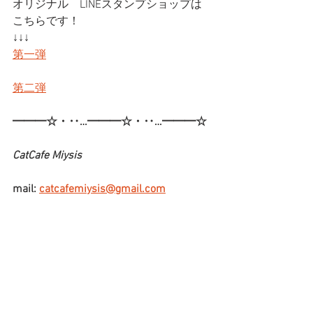
オリジナル　LINEスタンプショップは
こちらです！
↓↓↓
第一弾
第二弾
━━━☆・‥…━━━☆・‥…━━━☆
CatCafe Miysis
mail: 
catcafemiysis@gmail.com
Web: 
http://www.cat-miysis.com/
Twitter: 
http://twitter.com/cat_miysis
━━━☆・‥…━━━☆・‥…━━━☆