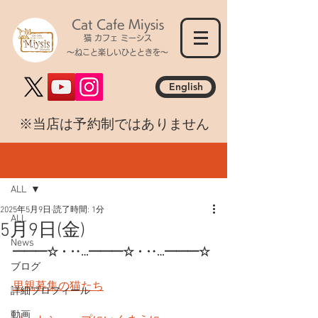
Cat Cafe Miysis
猫 カフェ ミーシス
～ねこと楽しいひとときを～
English
​※当店は予約制ではありません
記事
ALL
2025年5月9日
読了時間: 1分
ALL
5月9日(金)
News
━━━☆・‥…━━━☆・‥…━━━☆
ブログ
里親募集の猫たち
詳細プロフィール
動画