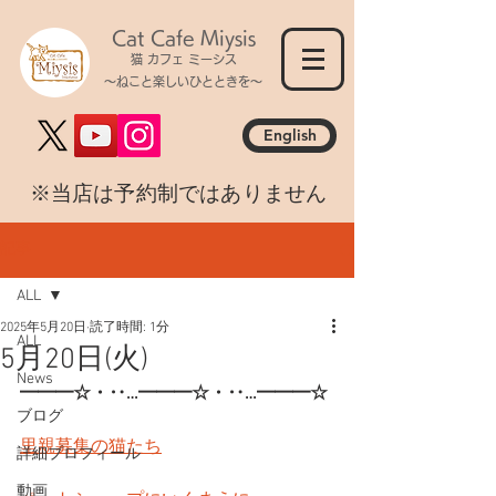
Cat Cafe Miysis
猫 カフェ ミーシス
～ねこと楽しいひとときを～
English
​※当店は予約制ではありません
記事
ALL
2025年5月20日
読了時間: 1分
ALL
5月20日(火)
News
━━━☆・‥…━━━☆・‥…━━━☆
ブログ
里親募集の猫たち
詳細プロフィール
動画