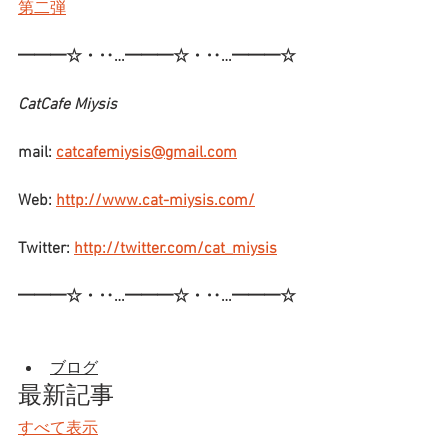
第二弾
━━━☆・‥…━━━☆・‥…━━━☆
CatCafe Miysis
mail: 
catcafemiysis@gmail.com
Web: 
http://www.cat-miysis.com/
Twitter: 
http://twitter.com/cat_miysis
━━━☆・‥…━━━☆・‥…━━━☆
ブログ
最新記事
すべて表示