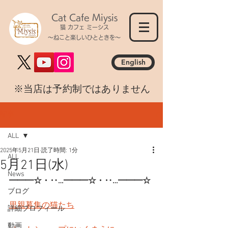
Cat Cafe Miysis
猫 カフェ ミーシス
～ねこと楽しいひとときを～
English
​※当店は予約制ではありません
記事
ALL
2025年5月21日
読了時間: 1分
ALL
5月21日(水)
News
━━━☆・‥…━━━☆・‥…━━━☆
ブログ
里親募集の猫たち
詳細プロフィール
動画