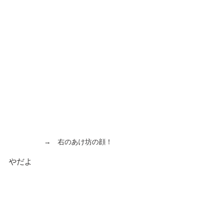
→　右のあけ坊の顔！
やだよ