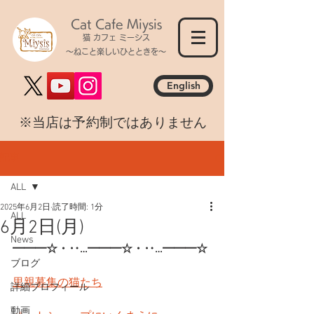
Cat Cafe Miysis
猫 カフェ ミーシス
～ねこと楽しいひとときを～
English
​※当店は予約制ではありません
記事
ALL
2025年6月2日
読了時間: 1分
ALL
6月2日(月)
News
━━━☆・‥…━━━☆・‥…━━━☆
ブログ
里親募集の猫たち
詳細プロフィール
動画