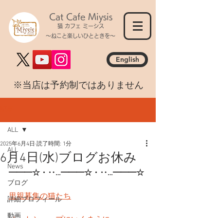
Cat Cafe Miysis
猫 カフェ ミーシス
～ねこと楽しいひとときを～
English
​※当店は予約制ではありません
記事
ALL
2025年6月4日
読了時間: 1分
ALL
6月4日(水)ブログお休み
News
━━━☆・‥…━━━☆・‥…━━━☆
ブログ
里親募集の猫たち
詳細プロフィール
動画