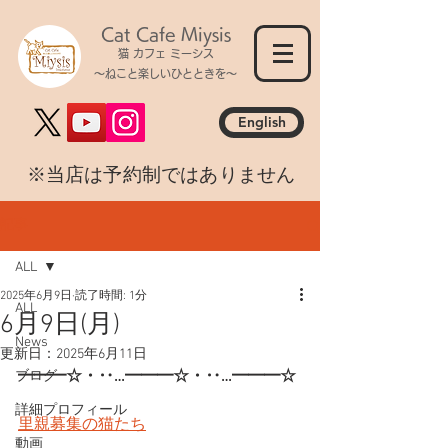
Cat Cafe Miysis
猫 カフェ ミーシス
～ねこと楽しいひとときを～
English
​※当店は予約制ではありません
記事
ALL
2025年6月9日
読了時間: 1分
ALL
6月9日(月)
News
更新日：
2025年6月11日
━━━☆・‥…━━━☆・‥…━━━☆
ブログ
詳細プロフィール
里親募集の猫たち
動画