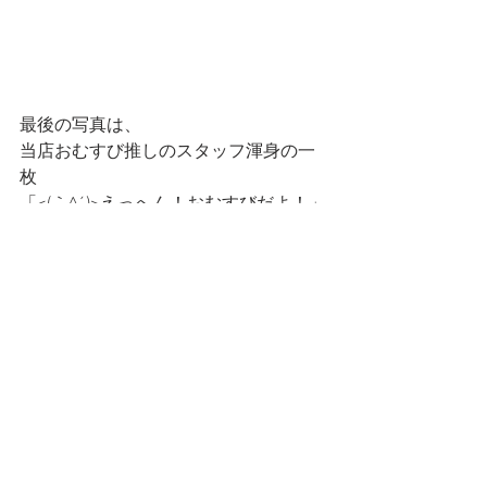
最後の写真は、
当店おむすび推しのスタッフ渾身の一
枚
「<(｀^´)>えっへん！おむすびだよ！」