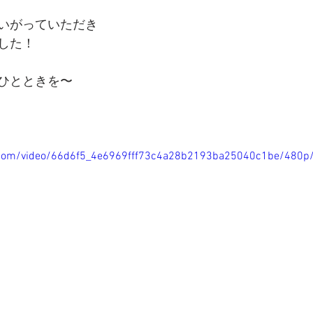
いがっていただき
した！
ひとときを〜
ic.com/video/66d6f5_4e6969fff73c4a28b2193ba25040c1be/480p