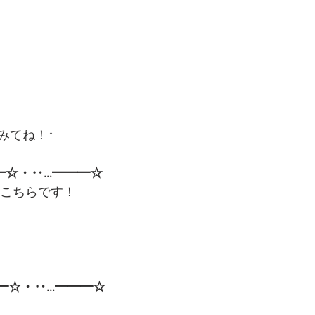
みてね！↑
━☆・‥…━━━☆
はこちらです！
━☆・‥…━━━☆