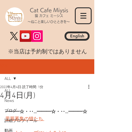
Cat Cafe Miysis
猫 カフェ ミーシス
～ねこと楽しいひとときを～
English
​※当店は予約制ではありません
記事
ALL
2022年4月4日
読了時間: 1分
ALL
4月4日(月)
News
ブログ
━━━☆・‥…━━━☆・‥…━━━☆
里親募集の猫たち 
詳細プロフィール
動画