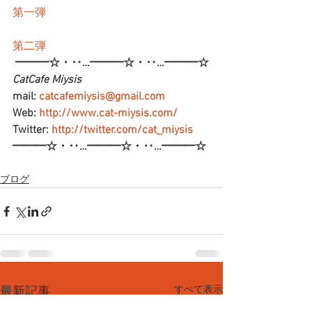
第一弾
第二弾
━━━☆・‥…━━━☆・‥…━━━☆
CatCafe Miysis 
mail: 
catcafemiysis@gmail.com
Web: 
http://www.cat-miysis.com/
Twitter: 
http://twitter.com/cat_miysis
━━━☆・‥…━━━☆・‥…━━━☆
ブログ
すべて表示
最新記事